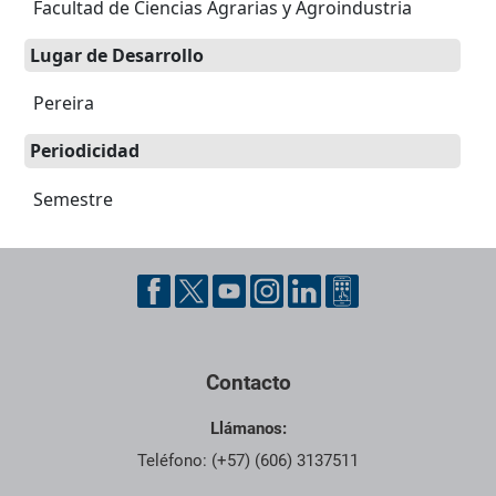
Facultad de Ciencias Agrarias y Agroindustria
Lugar de Desarrollo
Pereira
Periodicidad
Semestre
Fecha Publicación: 26 agosto, 2022 • 10:28 am •
Pie de página con información de contacto, redes sociales y dat
Sin categoría
Contacto
Llámanos:
Teléfono: (+57) (606) 3137511