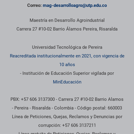
Correo:
mag-desarrolloagro@utp.edu.co
Maestría en Desarrollo Agroindustrial
Carrera 27 #10-02 Barrio Álamos Pereira, Risaralda
Información institucional
Universidad Tecnológica de Pereira
Reacreditada institucionalmente en 2021, con vigencia de
10 años
- Institución de Educación Superior vigilada por
MinEducación
PBX: +57 606 3137300 - Carrera 27 #10-02 Barrio Alamos
- Pereira - Risaralda - Colombia - Código postal: 660003
Línea de Peticiones, Quejas, Reclamos y Denuncias por
corrupción: +57 606 3137211
Línea gratuita de Peticiones, Quejas, Reclamos y