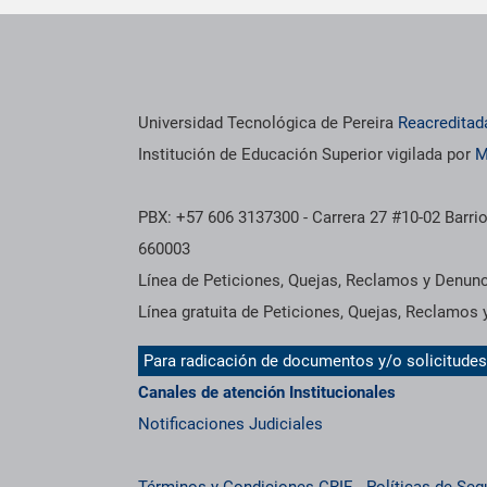
os institucionales
Información institucional
Universidad Tecnológica de Pereira
Reacreditad
Institución de Educación Superior vigilada por
M
PBX: +57 606 3137300 - Carrera 27 #10-02 Barrio
660003
Línea de Peticiones, Quejas, Reclamos y Denun
Línea gratuita de Peticiones, Quejas, Reclamos
Para radicación de documentos y/o solicitude
Canales de atención Institucionales
Notificaciones Judiciales
Términos y Condiciones CRIE
-
Políticas de Seg