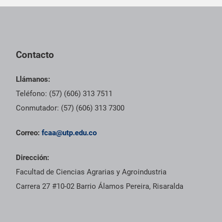
Pie de página con información de contacto, redes sociales y dat
Contacto
Llámanos:
Teléfono: (57) (606) 313 7511
Conmutador: (57) (606) 313 7300
Correo:
fcaa@utp.edu.co
Dirección:
Facultad de Ciencias Agrarias y Agroindustria
Carrera 27 #10-02 Barrio Álamos Pereira, Risaralda