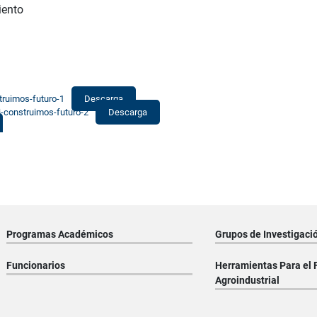
iento
ruimos-futuro-1
Descarga
-construimos-futuro-2
Descarga
Programas Académicos
Grupos de Investigaci
Funcionarios
Herramientas Para el 
Agroindustrial