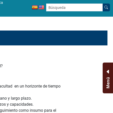
ca
Buscar en el sitio:
d?
Menú
facultad en un horizonte de tiempo
iano y largo plazo.
rzos y capacidades.
seguimiento como insumo para el