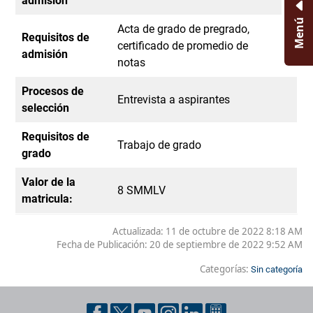
admisión
Menú
Acta de grado de pregrado,
Requisitos de
certificado de promedio de
admisión
notas
Procesos de
Entrevista a aspirantes
selección
Requisitos de
Trabajo de grado
grado
Valor de la
8 SMMLV
matricula:
Actualizada: 11 de octubre de 2022 8:18 AM
Fecha de Publicación:
20 de septiembre de 2022 9:52 AM
Categorías:
Sin categoría
Pie de página con información de contacto, redes sociales y dat