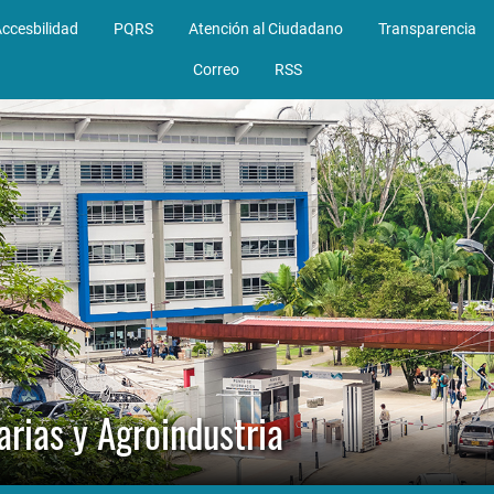
ccesbilidad
PQRS
Atención al Ciudadano
Transparencia
Correo
RSS
arias y Agroindustria