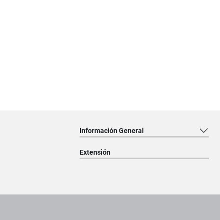
Información General
Extensión
Pie de página con información de contacto, redes sociales y dat