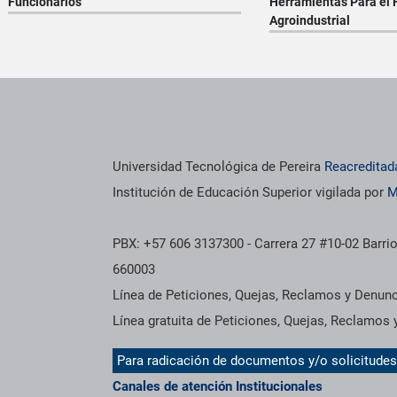
Funcionarios
Herramientas Para el 
Agroindustrial
os institucionales
Información institucional
Universidad Tecnológica de Pereira
Reacreditad
Institución de Educación Superior vigilada por
M
PBX: +57 606 3137300 - Carrera 27 #10-02 Barrio
660003
Línea de Peticiones, Quejas, Reclamos y Denun
Línea gratuita de Peticiones, Quejas, Reclamos
Para radicación de documentos y/o solicitude
Canales de atención Institucionales