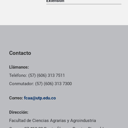
Extensión
Pie de página con información de contacto, redes sociales y dat
Contacto
Llámanos:
Teléfono: (57) (606) 313 7511
Conmutador: (57) (606) 313 7300
Correo:
fcaa@utp.edu.co
Dirección:
Facultad de Ciencias Agrarias y Agroindustria